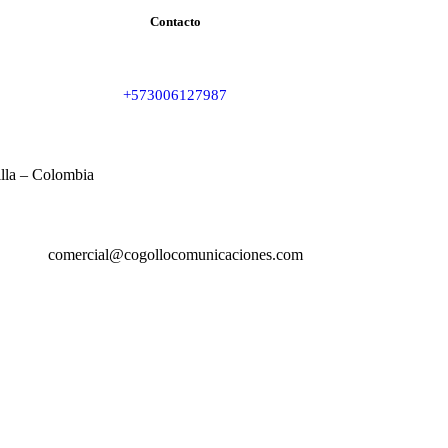
Contacto
+573006127987
illa – Colombia
comercial@cogollocomunicaciones.com