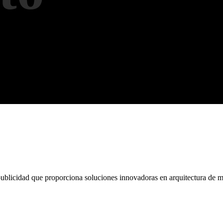
Dirección
Centro empresarial Biarryts Calle 93 # 43 - 108 Of 302 Barranqui
Colombia
ublicidad que proporciona soluciones innovadoras en arquitectura de m