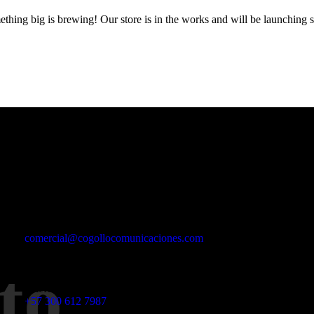
thing big is brewing! Our store is in the works and will be launching 
Email
comercial@cogollocomunicaciones.com
to
Teléfono
+57 300 612 7987