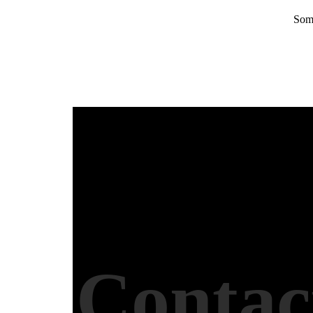
Some
Contac