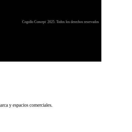
lla -
Cogollo Concept 2025. Todos los derechos reservados
arca y espacios comerciales.